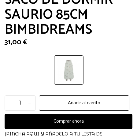
SAURIO 85CM
BIMBIDREAMS
31,00
€
SACO
Añadir al carrito
DE
DORMIR
SAURIO
Comprar ahora
85CM
BIMBIDREAMS
(PINCHA AQUI Y AÑADELO A TU LISTA DE