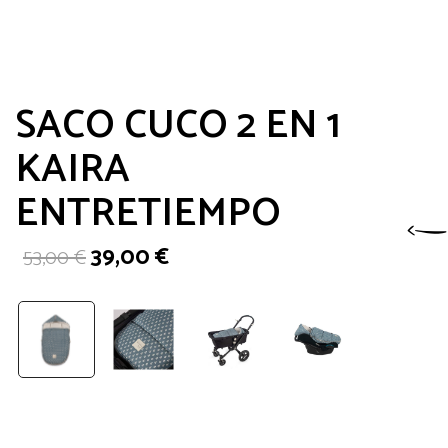
SACO CUCO 2 EN 1
KAIRA
ENTRETIEMPO
El
El
39,00
€
53,00
€
precio
precio
original
actual
era:
es:
53,00 €.
39,00 €.