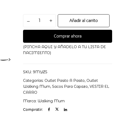
SACO
Añadir al carrito
CUCO
2
Comprar ahora
EN
1
KAIRA
(PINCHA AQUI Y AÑADELO A TU LISTA DE
ENTRETIEMPO
NACIMIENTO)
cantidad
SKU:
9MYZ5
Categorías:
Outlet Pasito A Pasito
,
Outlet
Walking Mum
,
Sacos Para Capazo
,
VESTIR EL
CARRO
Marca:
Walking Mum
Compratir: