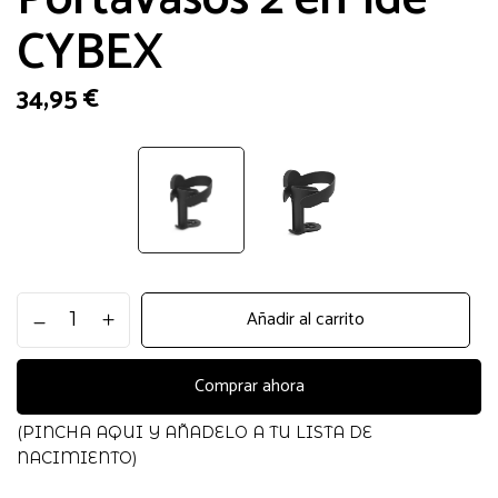
CYBEX
34,95
€
Portavasos
Añadir al carrito
2
en
1de
Comprar ahora
CYBEX
cantidad
(PINCHA AQUI Y AÑADELO A TU LISTA DE
NACIMIENTO)