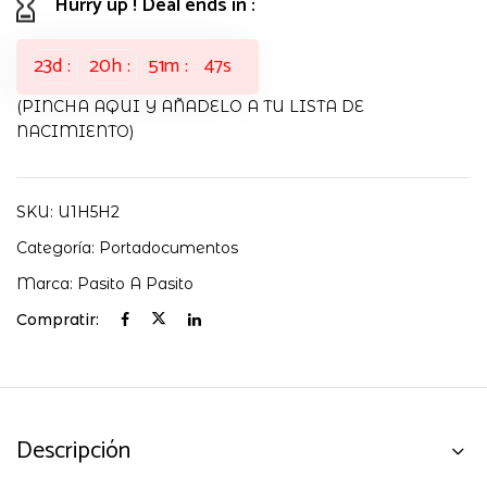
Hurry up ! Deal ends in :
23
d
20
h
51
m
46
s
(PINCHA AQUI Y AÑADELO A TU LISTA DE
NACIMIENTO)
SKU:
U1H5H2
Categoría:
Portadocumentos
Marca:
Pasito A Pasito
Compratir:
Descripción