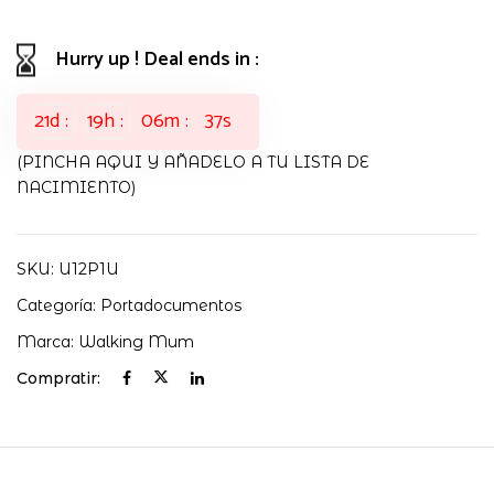
cantidad
Hurry up ! Deal ends in :
21
d
19
h
06
m
36
s
(PINCHA AQUI Y AÑADELO A TU LISTA DE
NACIMIENTO)
SKU:
U12P1U
Categoría:
Portadocumentos
Marca:
Walking Mum
Compratir: