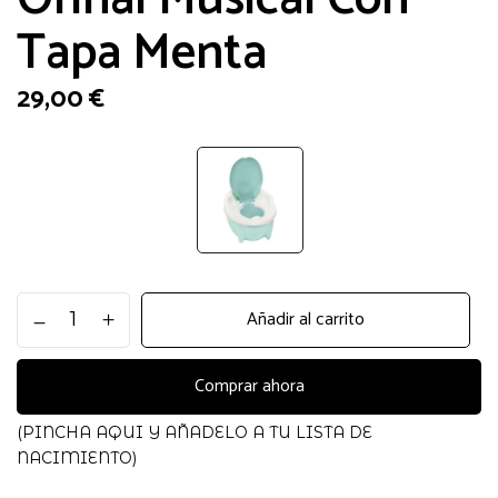
Tapa Menta
29,00
€
Orinal
Añadir al carrito
Musical
Con
Tapa
Comprar ahora
Menta
cantidad
(PINCHA AQUI Y AÑADELO A TU LISTA DE
NACIMIENTO)