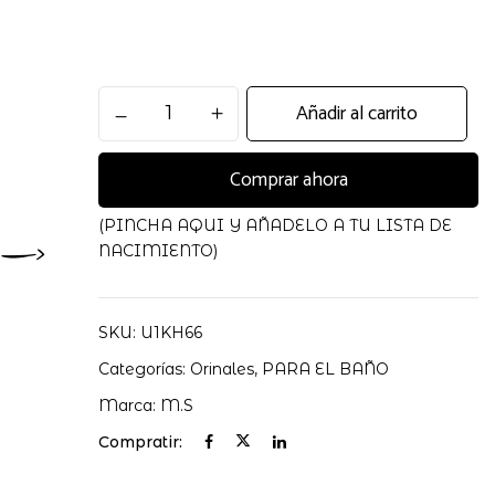
ORINAL
Añadir al carrito
DE
BEBE
Comprar ahora
POTTY
PLUS
GREY
(PINCHA AQUI Y AÑADELO A TU LISTA DE
M.S
NACIMIENTO)
cantidad
SKU:
U1KH66
Categorías:
Orinales
,
PARA EL BAÑO
Marca:
M.S
Compratir: