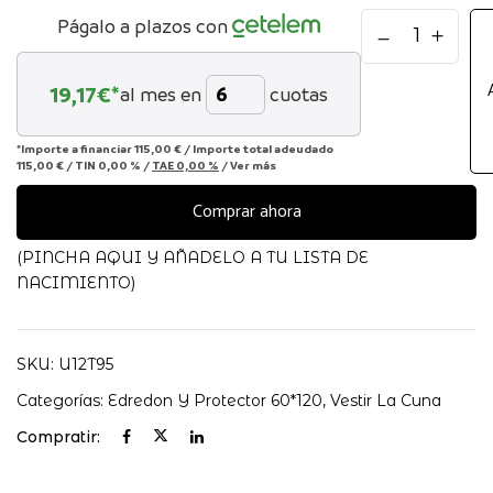
NORDICO+PRO
Págalo a plazos con
CUNA
60X120
19,17
€*
al mes en
cuotas
ANIMALS
PETITPRAIA
cantidad
*Importe a financiar
115,00 €
/
Importe total adeudado
115,00 €
/
TIN
0,00 %
/
TAE
0,00 %
/
Ver más
Comprar ahora
(PINCHA AQUI Y AÑADELO A TU LISTA DE
NACIMIENTO)
SKU:
U12T95
Categorías:
Edredon Y Protector 60*120
,
Vestir La Cuna
Compratir: