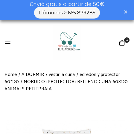
Envió gratis a partir de 50€
Llámanos > 665 879285
0
Home
A DORMIR
vestir la cuna
edredon y protector
60*120
NORDICO+PROTECTOR+RELLENO CUNA 60X120
ANIMALS PETITPRAIA