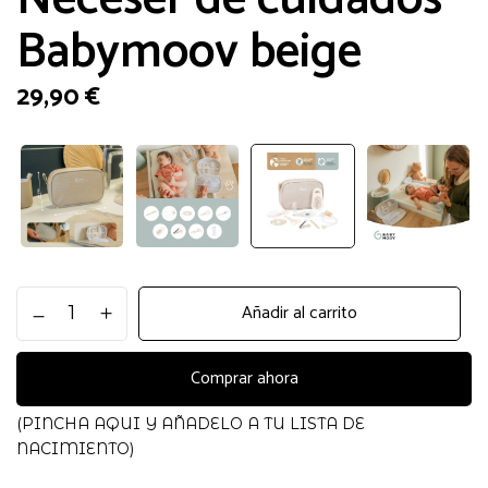
Babymoov beige
29,90
€
Neceser
Añadir al carrito
de
cuidados
Babymoov
Comprar ahora
beige
cantidad
(PINCHA AQUI Y AÑADELO A TU LISTA DE
NACIMIENTO)