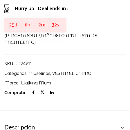
Hurry up ! Deal ends in :
25
d
11
h
12
m
31
s
(PINCHA AQUI Y AÑADELO A TU LISTA DE
NACIMIENTO)
SKU:
U124ZT
Categorías:
Muselinas
,
VESTIR EL CARRO
Marca:
Walking Mum
Compratir:
Descripción