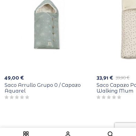
49,00
€
33,91
€
39,90
€
El
El
precio
precio
Saco Arrullo Grupo 0 / Capazo
Saco Capazo P
original
actual
Aquarel
Walking Mum
era:
es:
39,90 €.
33,91 €.