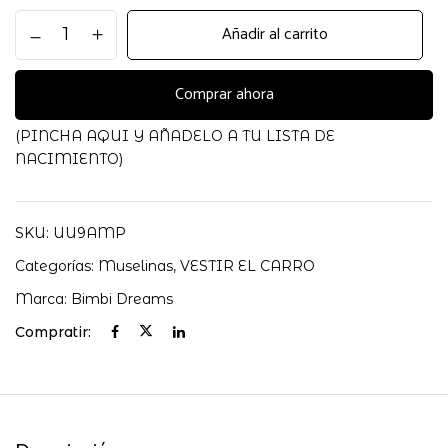
MUSELINA
Añadir al carrito
BAMBU
120X120
COCO
Comprar ahora
BIMBIDREAMS
cantidad
(PINCHA AQUI Y AÑADELO A TU LISTA DE
NACIMIENTO)
SKU:
UU9AMP
Categorías:
Muselinas
,
VESTIR EL CARRO
Marca:
Bimbi Dreams
Compratir: