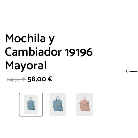
Mochila y
Cambiador 19196
Mayoral
El
El
58,00
€
64,99
€
precio
precio
original
actual
era:
es:
64,99 €.
58,00 €.