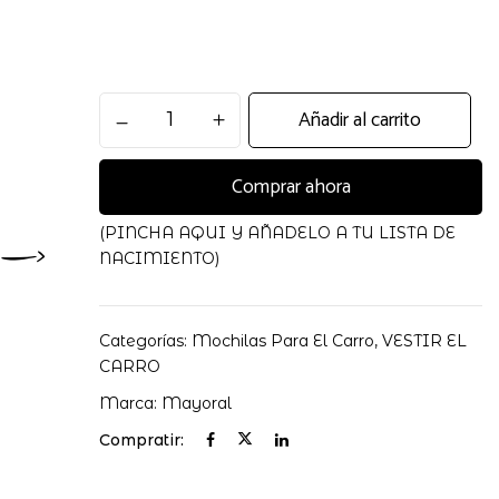
Mochila
Añadir al carrito
y
Cambiador
Comprar ahora
19196
Mayoral
cantidad
(PINCHA AQUI Y AÑADELO A TU LISTA DE
NACIMIENTO)
Categorías:
Mochilas Para El Carro
,
VESTIR EL
CARRO
Marca:
Mayoral
Compratir: