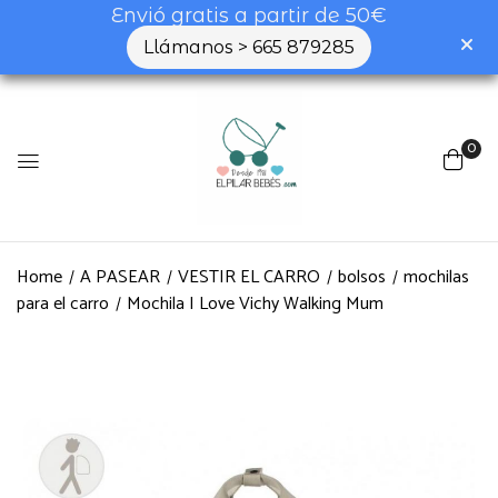
Envió gratis a partir de 50€
Llámanos > 665 879285
0
Home
A PASEAR
VESTIR EL CARRO
bolsos
mochilas
para el carro
Mochila I Love Vichy Walking Mum