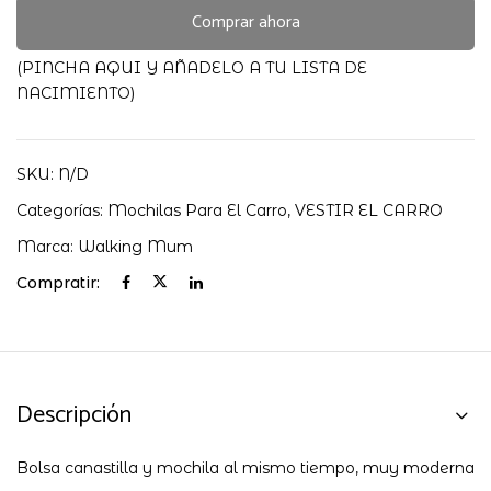
Vichy
Comprar ahora
Walking
Mum
(PINCHA AQUI Y AÑADELO A TU LISTA DE
cantidad
NACIMIENTO)
SKU:
N/D
Categorías:
Mochilas Para El Carro
,
VESTIR EL CARRO
Marca:
Walking Mum
Compratir:
Descripción
Bolsa canastilla y mochila al mismo tiempo, muy moderna