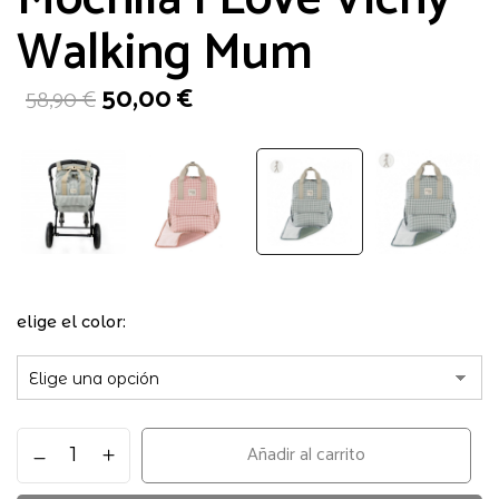
Walking Mum
El
El
50,00
€
58,90
€
precio
precio
original
actual
era:
es:
58,90 €.
50,00 €.
elige el color
Mochila
Añadir al carrito
I
Love