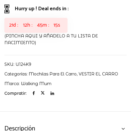
Hurry up ! Deal ends in :
21
d
12
h
45
m
15
s
(PINCHA AQUI Y AÑADELO A TU LISTA DE
NACIMIENTO)
SKU:
U124K9
Categorías:
Mochilas Para El Carro
,
VESTIR EL CARRO
Marca:
Walking Mum
Compratir:
Descripción