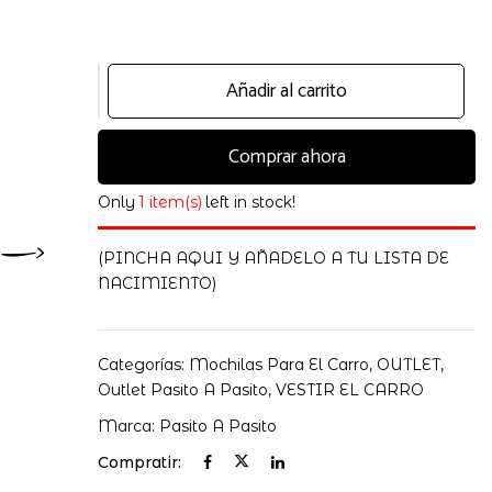
Mochila
Añadir al carrito
Blossom
Pasito
Comprar ahora
a
Pasito
cantidad
Only
1 item(s)
left in stock!
(PINCHA AQUI Y AÑADELO A TU LISTA DE
NACIMIENTO)
Categorías:
Mochilas Para El Carro
,
OUTLET
,
Outlet Pasito A Pasito
,
VESTIR EL CARRO
Marca:
Pasito A Pasito
Compratir: