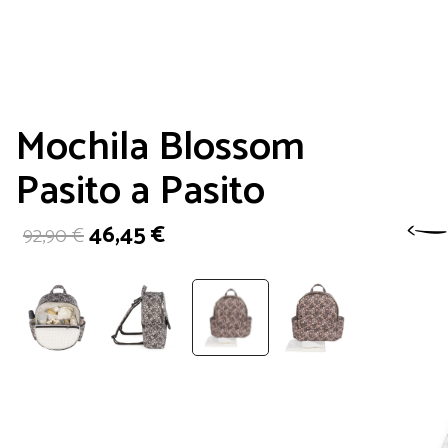
Mochila Blossom
Pasito a Pasito
El
El
46,45
€
92,90
€
precio
precio
original
actual
era:
es:
92,90 €.
46,45 €.