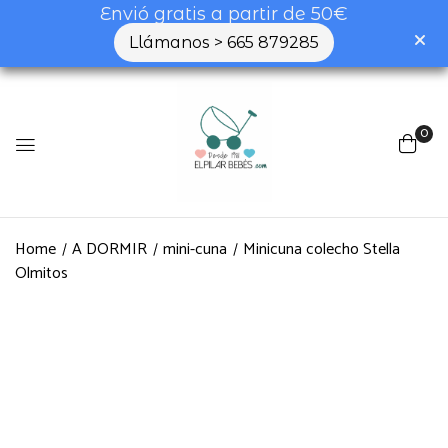
Envió gratis a partir de 50€
Llámanos > 665 879285
0
Home
A DORMIR
mini-cuna
Minicuna colecho Stella
Olmitos