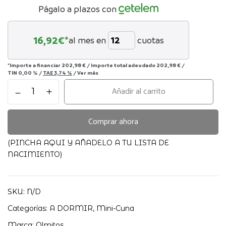
Págalo a plazos con
16,92
€*
al mes en
cuotas
*Importe a financiar
202,98 €
/
Importe total adeudado
202,98 €
/
TIN
0,00 %
/
TAE
3,74 %
/
Ver más
Minicuna
Añadir al carrito
colecho
Stella
Olmitos
Comprar ahora
cantidad
(PINCHA AQUI Y AÑADELO A TU LISTA DE
NACIMIENTO)
SKU:
N/D
Categorías:
A DORMIR
,
Mini-Cuna
Marca:
Olmitos