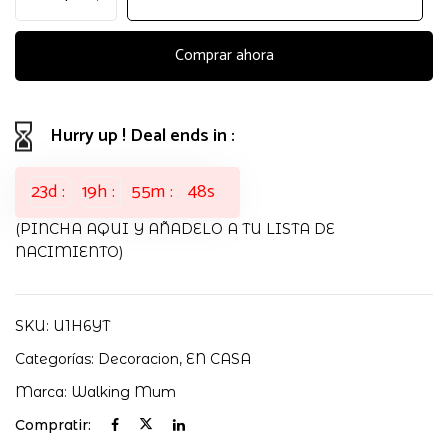
PINGÜINO
VERDE
WALKING
Comprar ahora
MUM
cantidad
Hurry up ! Deal ends in :
23
d
19
h
55
m
47
s
(PINCHA AQUI Y AÑADELO A TU LISTA DE
NACIMIENTO)
SKU:
U1H6YT
Categorías:
Decoracion
,
EN CASA
Marca:
Walking Mum
Compratir: