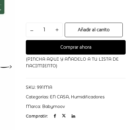
Humidificador
Añadir al carrito
Hygro
Babymoov
Comprar ahora
cantidad
(PINCHA AQUI Y AÑADELO A TU LISTA DE
NACIMIENTO)
SKU:
991MA
Categorías:
EN CASA
,
Humidificadores
Marca:
Babymoov
Compratir: