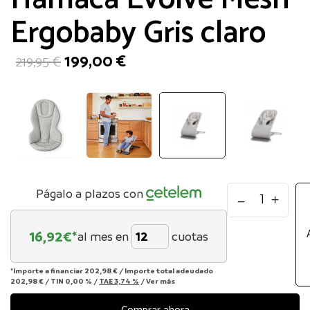
Ergobaby Gris claro
El
El
199,00
€
219,95
€
precio
precio
original
actual
era:
es:
219,95 €.
199,00 €.
Hamaca
Págalo a plazos con
Evolve
Mesh
16,92
€*
al mes en
cuotas
Ergobaby
Gris
claro
*Importe a financiar
202,98 €
/
Importe total adeudado
202,98 €
/
TIN
0,00 %
/
TAE
3,74 %
/
Ver más
cantidad