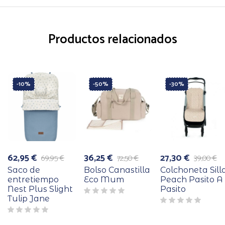
Productos relacionados
-10%
-50%
-30%
62,95
€
36,25
€
27,30
€
69,95
€
72,50
€
39,00
€
El
El
El
El
El
El
precio
precio
precio
precio
precio
precio
Saco de
Bolso Canastilla
Colchoneta Sill
original
actual
original
actual
original
actual
entretiempo
Eco Mum
Peach Pasito A
era:
es:
era:
es:
era:
es:
Nest Plus Slight
Pasito
69,95 €.
62,95 €.
72,50 €.
36,25 €.
39,00 €.
27,30 €.
Tulip Jane