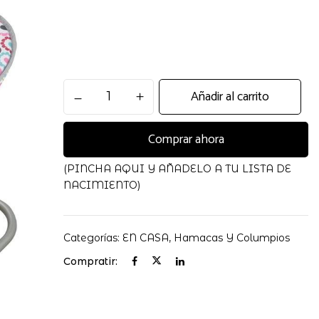
Hamaca
Añadir al carrito
Balancin
Pink
Comprar ahora
cantidad
(PINCHA AQUI Y AÑADELO A TU LISTA DE
NACIMIENTO)
Categorías:
EN CASA
,
Hamacas Y Columpios
Compratir: