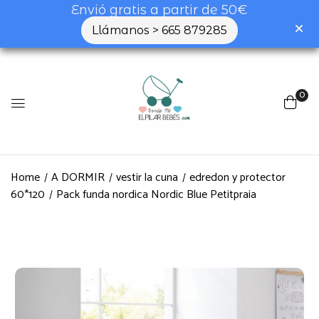
Envió gratis a partir de 50€
Llámanos > 665 879285
0
Home
A DORMIR
vestir la cuna
edredon y protector
60*120
Pack funda nordica Nordic Blue Petitpraia