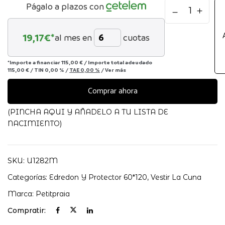
Pack
Págalo a plazos con
funda
nordica
19,17
€*
al mes en
cuotas
Nordic
Blue
Petitpraia
*Importe a financiar
115,00 €
/
Importe total adeudado
115,00 €
/
TIN
0,00 %
/
TAE
0,00 %
/
Ver más
cantidad
Comprar ahora
(PINCHA AQUI Y AÑADELO A TU LISTA DE
NACIMIENTO)
SKU:
U1282M
Categorías:
Edredon Y Protector 60*120
,
Vestir La Cuna
Marca:
Petitpraia
Compratir: