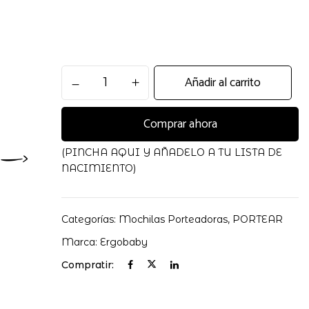
Funda
Añadir al carrito
de
Invierno
Comprar ahora
Impermeable
Con
Forro
(PINCHA AQUI Y AÑADELO A TU LISTA DE
Polar
NACIMIENTO)
cantidad
Categorías:
Mochilas Porteadoras
,
PORTEAR
Marca:
Ergobaby
Compratir: