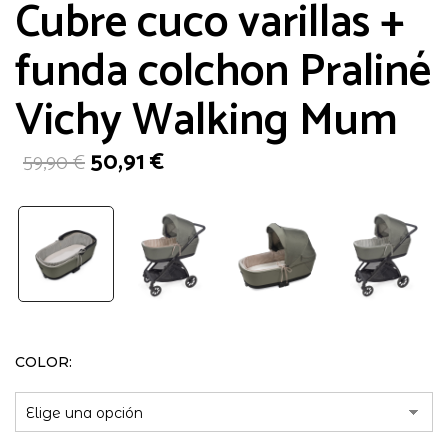
Cubre cuco varillas +
funda colchon Praliné
Vichy Walking Mum
El
El
50,91
€
59,90
€
precio
precio
original
actual
era:
es:
59,90 €.
50,91 €.
COLOR