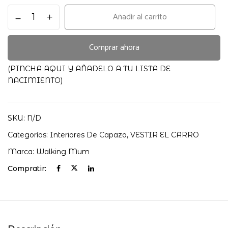
Cubre
Añadir al carrito
cuco
varillas
+
Comprar ahora
funda
colchon
(PINCHA AQUI Y AÑADELO A TU LISTA DE
Praliné
NACIMIENTO)
Vichy
Walking
Mum
SKU:
N/D
cantidad
Categorías:
Interiores De Capazo
,
VESTIR EL CARRO
Marca:
Walking Mum
Compratir: