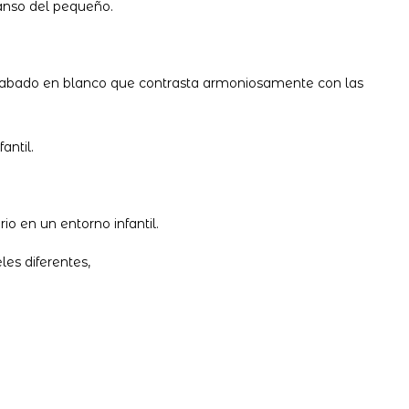
anso del pequeño.
 acabado en blanco que contrasta armoniosamente con las
antil.
io en un entorno infantil.
es diferentes,