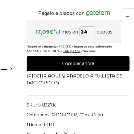
Cuna
Págalo a plazos con
VENE
70X1
17,09
€*
al mes en
cuotas
IKID
canti
*Importe a financiar
410,13 €
/
Importe total adeudado
410,13 €
/
TIN
0,00 %
/
TAE
8,26 %
/
Ver más
Comprar ahora
(PINCHA AQUI Y AÑADELO A TU LISTA DE
NACIMIENTO)
SKU:
UU327K
Categorías:
A DORMIR
,
Maxi-Cuna
Marca:
IKID