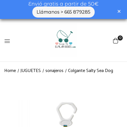
Envió gratis a partir de 50€
Llámanos > 665 879285
Be the first to review
“Colgante Salty Sea Dog”
0
Tu dirección de correo electrónico no será
publicada.
Los campos obligatorios están
marcados con
*
Home
JUGUETES
sonajeros
Colgante Salty Sea Dog
Tu valoración