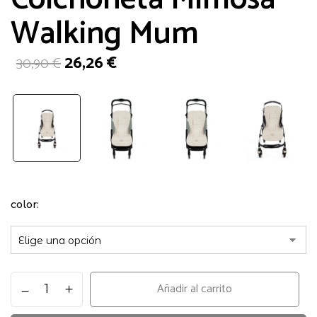
Walking Mum
El
El
26,26
€
30,90
€
precio
precio
original
actual
era:
es:
30,90 €.
26,26 €.
color
Colchoneta
Añadir al carrito
Mimosa
Walking