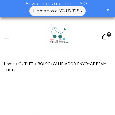
Envió gratis a partir de 50€
Llámanos > 665 879285
0
Home
OUTLET
BOLSO+CAMBIADOR ENYOY&DREAM
TUCTUC