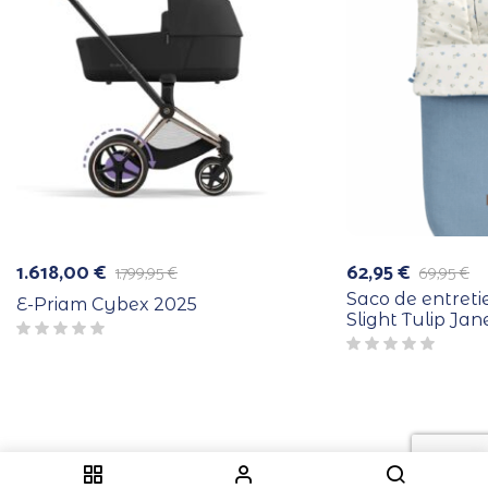
1.618,00
€
62,95
€
1.799,95
€
69,95
€
El
El
El
El
precio
precio
precio
precio
Saco de entret
E-Priam Cybex 2025
original
actual
original
actual
Slight Tulip Jan
era:
es:
era:
es:
1.799,95 €.
1.618,00 €.
69,95 €.
62,95 €.