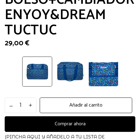
ENYOY&DREAM
TUCTUC
29,00
€
BOLSO+CAMBIADOR
Añadir al carrito
ENYOY&DREAM
TUCTUC
cantidad
Comprar ahora
(PINCHA AQUI Y AÑADELO A TU LISTA DE