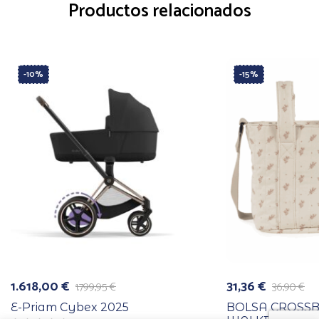
Productos relacionados
-10%
-15%
1.618,00
€
31,36
€
1.799,95
€
36,90
€
El
El
El
El
precio
precio
precio
precio
E-Priam Cybex 2025
BOLSA CROSS
original
actual
original
actual