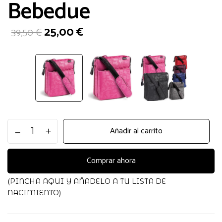
Bebedue
El
El
25,00
€
39,50
€
precio
precio
original
actual
era:
es:
39,50 €.
25,00 €.
Bolso
Añadir al carrito
Harvard
Fusia
Bebedue
Comprar ahora
cantidad
(PINCHA AQUI Y AÑADELO A TU LISTA DE
NACIMIENTO)