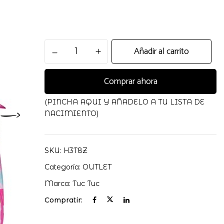
BOLSA
Añadir al carrito
MATERNAL+CAM
L.
Comprar ahora
MERMAIDS
TUCTUC
cantidad
(PINCHA AQUI Y AÑADELO A TU LISTA DE
NACIMIENTO)
SKU:
H3T8Z
Categoría:
OUTLET
Marca:
Tuc Tuc
Compratir: