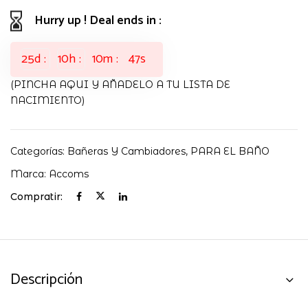
cantidad
Hurry up ! Deal ends in :
25
d
10
h
10
m
47
s
(PINCHA AQUI Y AÑADELO A TU LISTA DE
NACIMIENTO)
Categorías:
Bañeras Y Cambiadores
,
PARA EL BAÑO
Marca:
Accoms
Compratir:
Descripción