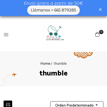
Envió gratis a partir de 50€
Llámanos > 665 879285
0
Home
thumble
thumble
Orden Predeterminado