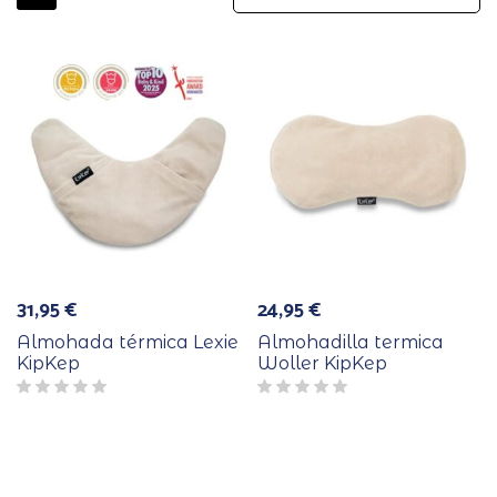
31,95
€
24,95
€
Almohada térmica Lexie
Almohadilla termica
KipKep
Woller KipKep