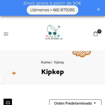
Envió gratis a partir de 50€
Llámanos > 665 879285
0
Home
Kipkep
Kipkep
Orden Predeterminado