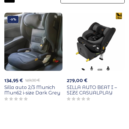
-9%
134,95
€
279,00
€
149,00
€
El
El
precio
precio
Silla auto 2/3 Munich
SILLA AUTO BEAT I –
original
actual
Mun62 i-size Dark Grey
SIZE CASUALPLAY
era:
es:
149,00 €.
134,95 €.