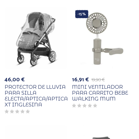
-15%
46,00
€
16,91
€
19,90
€
El
El
precio
precio
PROTECTOR DE LLUVIA
MINI VENTILADOR
original
actual
PARA SILLA
PARA CARRITO BEBE
era:
es:
ELECTA/APTICA/APTICA
WALKING MUM
19,90 €.
16,91 €.
XT INGLESINA