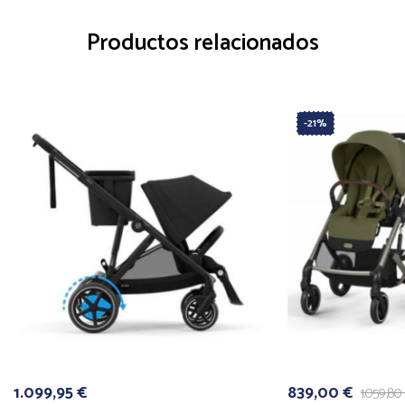
Productos relacionados
-21%
1.099,95
€
839,00
€
1.059,80
El
El