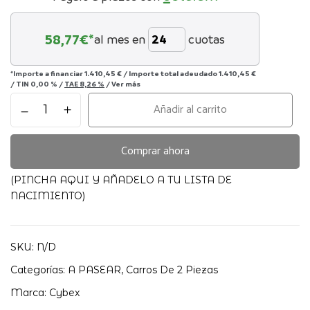
58,77
€*
al mes en
cuotas
*Importe a financiar
1.410,45 €
/
Importe total adeudado
1.410,45 €
/
TIN
0,00 %
/
TAE
8,26 %
/
Ver más
DUO
Añadir al carrito
PRIAM
COMFORT
2026
Comprar ahora
CYBEX
cantidad
(PINCHA AQUI Y AÑADELO A TU LISTA DE
NACIMIENTO)
SKU:
N/D
Categorías:
A PASEAR
,
Carros De 2 Piezas
Marca:
Cybex