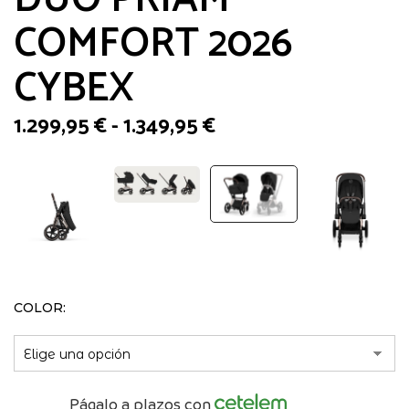
COMFORT 2026
CYBEX
Rango
1.299,95
€
-
1.349,95
€
de
precios:
desde
1.299,95 €
hasta
1.349,95 €
COLOR
Págalo a plazos con